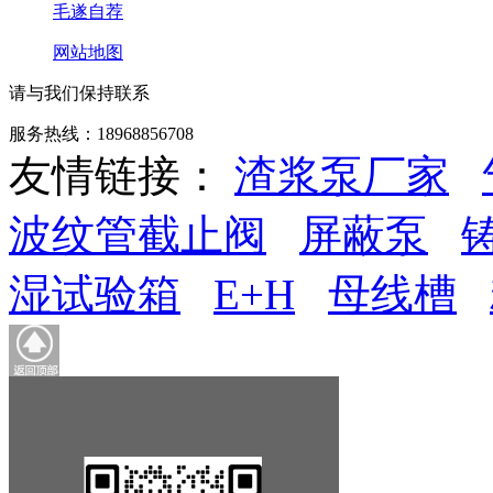
毛遂自荐
网站地图
请与我们保持联系
服务热线：18968856708
友情链接：
渣浆泵厂家
波纹管截止阀
屏蔽泵
湿试验箱
E+H
母线槽